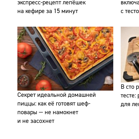
экспресс-рецепт лепёшек
включа
на кефире за 15 минут
с тест
В сто 
Секрет идеальной домашней
тесте:
пиццы: как её готовят шеф-
для ле
повары — не намокнет
и не засохнет