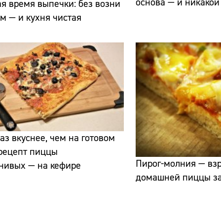
основа — и никакой
я время выпечки: без возни
ом — и кухня чистая
раз вкуснее, чем на готовом
 рецепт пиццы
Пирог-молния — взр
нивых — на кефире
домашней пиццы за