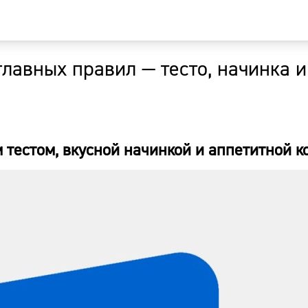
лавных правил — тесто, начинка и
Главная
Новости
 тестом, вкусной начинкой и аппетитной к
Наши гости
Фоторепор
Погода
Курсы валю