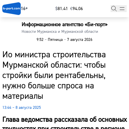
16+
$
⁠81.41
€
⁠94.06
Информационное агентство «Би-порт»
Главная
Новости Мурманска и Мурманской области
9:52
–
Пятница
–
7 августа 2026
Новости
Ио министра строительства
Наши гости
Мурманской области: чтобы
Фоторепортажи
стройки были рентабельны,
Погода
нужно больше спроса на
материалы
Курсы валют
13:44 – 8 августа 2025
Глава ведомства рассказала об основных
трудностях при строительстве в регионе