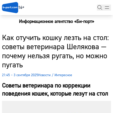
16+
Информационное агентство «Би-порт»
Главная
Как отучить кошку лезть на стол:
Новости
советы ветеринара Шелякова —
Наши гости
почему нельзя ругать, но можно
Фоторепортажи
пугать
Погода
21:45 – 3 сентября 2025
Новости
/
Интересное
Курсы валют
Советы ветеринара по коррекции
поведения кошек, которые лезут на стол