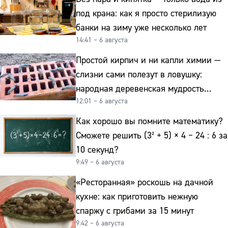
под крана: как я просто стерилизую
банки на зиму уже несколько лет
14:41 – 6 августа
Простой кирпич и ни капли химии —
слизни сами полезут в ловушку:
народная деревенская мудрость
12:01 – 6 августа
реально работает
Как хорошо вы помните математику?
Сможете решить (3² + 5) × 4 − 24 : 6 за
10 секунд?
9:49 – 6 августа
«Ресторанная» роскошь на дачной
кухне: как приготовить нежную
спаржу с грибами за 15 минут
9:42 – 6 августа