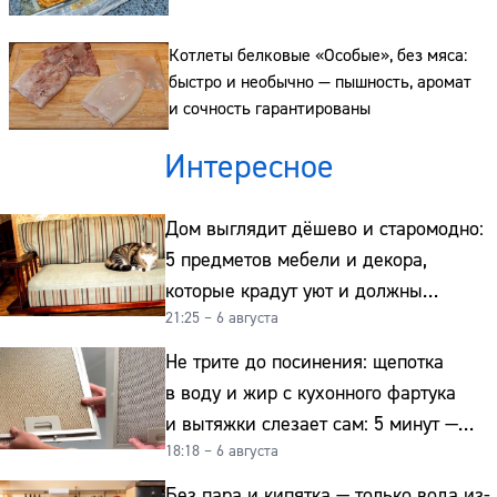
Котлеты белковые «Особые», без мяса:
быстро и необычно — пышность, аромат
и сочность гарантированы
Интересное
Дом выглядит дёшево и старомодно:
5 предметов мебели и декора,
которые крадут уют и должны
21:25 – 6 августа
отправиться на свалку прямо сейчас
Не трите до посинения: щепотка
в воду и жир с кухонного фартука
и вытяжки слезает сам: 5 минут —
18:18 – 6 августа
и сверкает как новая
Без пара и кипятка — только вода из-