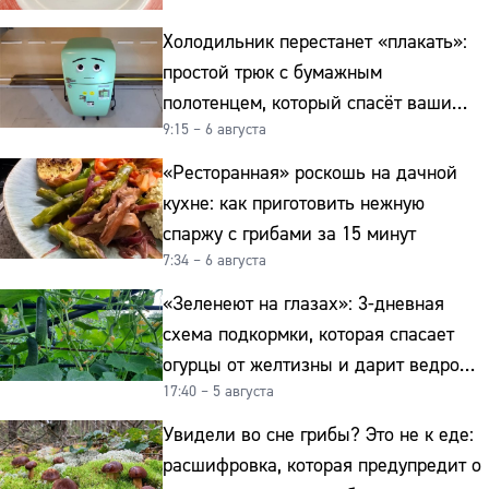
Холодильник перестанет «плакать»:
простой трюк с бумажным
полотенцем, который спасёт ваши
9:15 – 6 августа
овощи от гнили
«Ресторанная» роскошь на дачной
кухне: как приготовить нежную
спаржу с грибами за 15 минут
7:34 – 6 августа
«Зеленеют на глазах»: 3-дневная
схема подкормки, которая спасает
огурцы от желтизны и дарит ведро
17:40 – 5 августа
урожая
Увидели во сне грибы? Это не к еде:
расшифровка, которая предупредит о