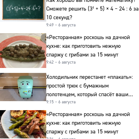
Как хорошо вы помните математику?
Сможете решить (3² + 5) × 4 − 24 : 6 за
10 секунд?
9:49 – 6 августа
«Ресторанная» роскошь на дачной
кухне: как приготовить нежную
спаржу с грибами за 15 минут
9:42 – 6 августа
Холодильник перестанет «плакать»:
простой трюк с бумажным
полотенцем, который спасёт ваши
9:15 – 6 августа
овощи от гнили
«Ресторанная» роскошь на дачной
кухне: как приготовить нежную
спаржу с грибами за 15 минут