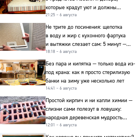
которые крадут уют и должны
21:25 – 6 августа
отправиться на свалку прямо сейчас
Не трите до посинения: щепотка
в воду и жир с кухонного фартука
и вытяжки слезает сам: 5 минут —
18:18 – 6 августа
и сверкает как новая
Без пара и кипятка — только вода из-
под крана: как я просто стерилизую
банки на зиму уже несколько лет
14:41 – 6 августа
Простой кирпич и ни капли химии —
слизни сами полезут в ловушку:
народная деревенская мудрость
12:01 – 6 августа
реально работает