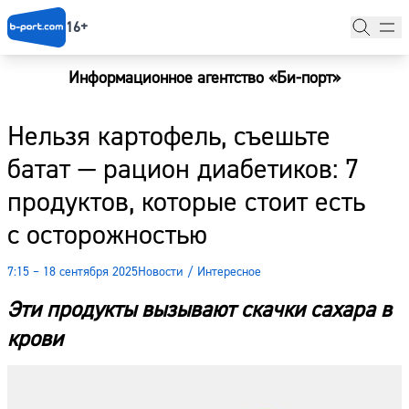
16+
Информационное агентство «Би-порт»
Главная
Нельзя картофель, съешьте
Новости
батат — рацион диабетиков: 7
Наши гости
продуктов, которые стоит есть
Фоторепортажи
с осторожностью
Погода
7:15 – 18 сентября 2025
Новости
/
Интересное
Курсы валют
Эти продукты вызывают скачки сахара в
крови