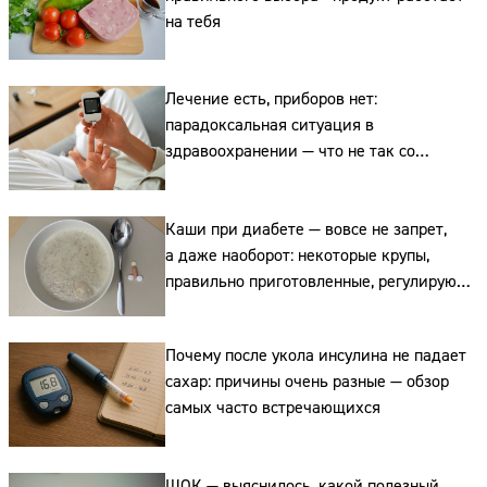
на тебя
Лечение есть, приборов нет:
парадоксальная ситуация в
здравоохранении — что не так со
льготными списками для диабетиков
Каши при диабете — вовсе не запрет,
а даже наоборот: некоторые крупы,
правильно приготовленные, регулируют
сахар
Почему после укола инсулина не падает
сахар: причины очень разные — обзор
самых часто встречающихся
Сайт:
Адрес:
ШОК — выяснилось, какой полезный