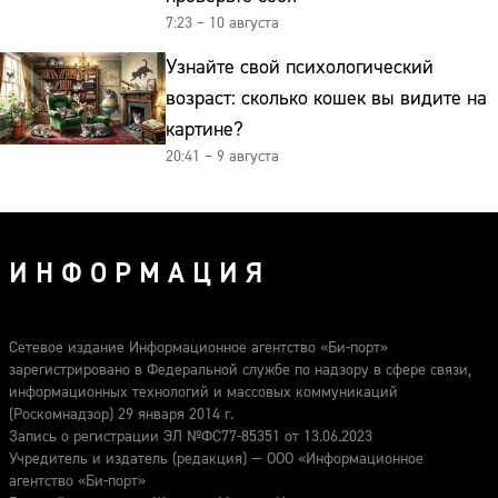
7:23 – 10 августа
Узнайте свой психологический
возраст: сколько кошек вы видите на
картине?
20:41 – 9 августа
ИНФОРМАЦИЯ
Сетевое издание Информационное агентство «Би-порт»
зарегистрировано в Федеральной службе по надзору в сфере связи,
информационных технологий и массовых коммуникаций
(Роскомнадзор) 29 января 2014 г.
Запись о регистрации ЭЛ №ФС77-85351 от 13.06.2023
Учредитель и издатель (редакция) — ООО «Информационное
агентство «Би-порт»