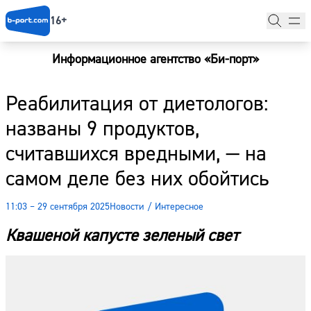
16+
Информационное агентство «Би-порт»
Главная
Реабилитация от диетологов:
Новости
названы 9 продуктов,
Наши гости
считавшихся вредными, — на
Фоторепортажи
самом деле без них обойтись
Погода
11:03 – 29 сентября 2025
Новости
/
Интересное
Курсы валют
Квашеной капусте зеленый свет