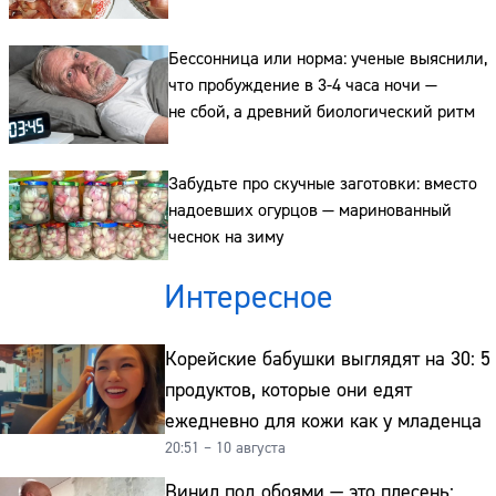
и для здоровья этой зимой
Бессонница или норма: ученые выяснили,
что пробуждение в 3-4 часа ночи —
не сбой, а древний биологический ритм
Забудьте про скучные заготовки: вместо
надоевших огурцов — маринованный
чеснок на зиму
Интересное
Корейские бабушки выглядят на 30: 5
продуктов, которые они едят
ежедневно для кожи как у младенца
20:51 – 10 августа
Винил под обоями — это плесень: