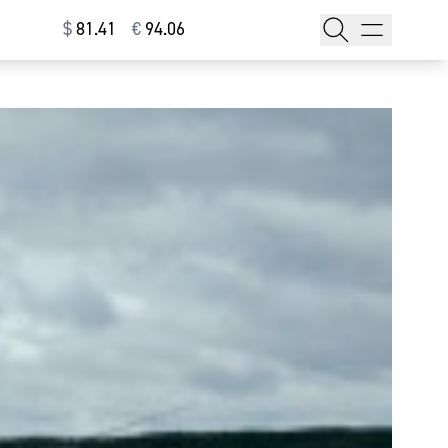
$
⁠81.41
€
⁠94.06
тажи
т