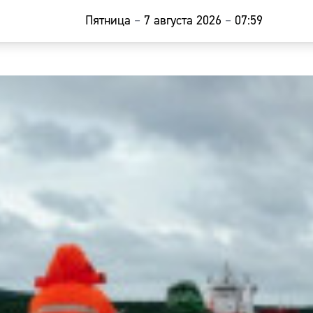
Пятница
–
7 августа 2026
–
07:59
Главная
Новости
Наши гости
Фоторепор
Погода
Курсы валю