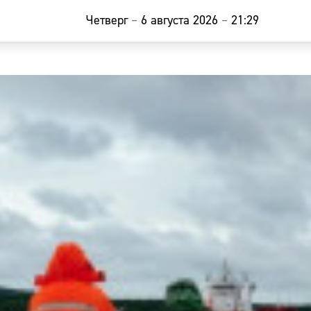
Четверг
–
6 августа 2026
–
21:29
Главная
Новости
Наши гости
Фоторепор
Погода
Курсы валю