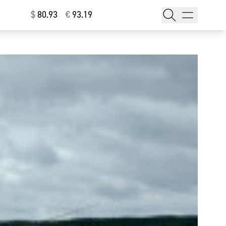
$
⁠80.93
€
⁠93.19
тажи
т