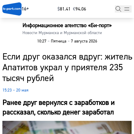
16+
$
⁠81.41
€
⁠94.06
Информационное агентство «Би-порт»
Главная
Новости Мурманска и Мурманской области
10:27
–
Пятница
–
7 августа 2026
Новости
Если друг оказался вдруг: житель
Наши гости
Апатитов украл у приятеля 235
Фоторепортажи
тысяч рублей
Погода
15:23 – 20 мая
Курсы валют
Ранее друг вернулся с заработков и
рассказал, сколько денег заработал