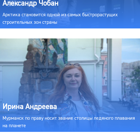
Александр Чобан
Арктика становится одной из самых быстрорастущих
строительных зон страны
Ирина Андреева
Мурманск по праву носит звание столицы ледяного плавания
на планете