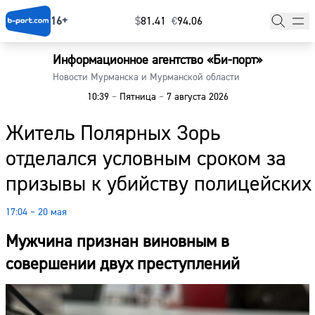
16+
$
⁠81.41
€
⁠94.06
Информационное агентство «Би-порт»
Главная
Новости Мурманска и Мурманской области
10:39
–
Пятница
–
7 августа 2026
Новости
Житель Полярных Зорь
Наши гости
отделался условным сроком за
Фоторепортажи
призывы к убийству полицейских
Погода
17:04 – 20 мая
Курсы валют
Мужчина признан виновным в
совершении двух преступлений