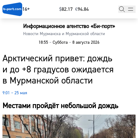
16+
$
⁠82.17
€
⁠94.84
Информационное агентство «Би-порт»
Главная
Новости Мурманска и Мурманской области
18:55
–
Суббота
–
8 августа 2026
Новости
Арктический привет: дождь
Наши гости
и до +8 градусов ожидается
Фоторепортажи
в Мурманской области
Погода
9:01 – 25 мая
Курсы валют
Местами пройдёт небольшой дождь