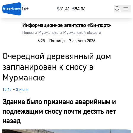
16+
$
⁠81.41
€
⁠94.06
Информационное агентство «Би-порт»
Главная
Новости Мурманска и Мурманской области
6:25
–
Пятница
–
7 августа 2026
Новости
Очередной деревянный дом
Наши гости
запланирован к сносу в
Фоторепортажи
Мурманске
Погода
13:43 – 3 июня
Курсы валют
Здание было признано аварийным и
подлежащим сносу почти десять лет
назад