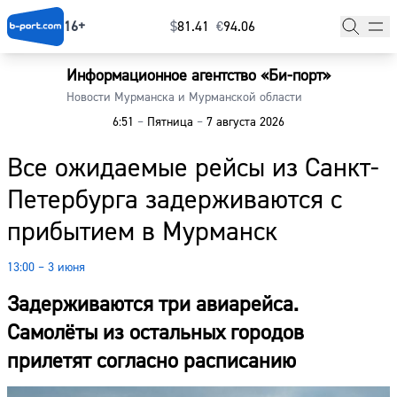
16+
$
⁠81.41
€
⁠94.06
Информационное агентство «Би-порт»
Главная
Новости Мурманска и Мурманской области
6:51
–
Пятница
–
7 августа 2026
Новости
Все ожидаемые рейсы из Санкт-
Наши гости
Петербурга задерживаются с
Фоторепортажи
прибытием в Мурманск
Погода
13:00 – 3 июня
Курсы валют
Задерживаются три авиарейса.
Самолёты из остальных городов
прилетят согласно расписанию