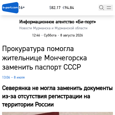
16+
$
⁠82.17
€
⁠94.84
Информационное агентство «Би-порт»
Главная
Новости Мурманска и Мурманской области
12:46
–
Суббота
–
8 августа 2026
Новости
Прокуратура помогла
Наши гости
жительнице Мончегорска
Фоторепортажи
заменить паспорт СССР
Погода
13:06 – 8 июля
Курсы валют
Северянка не могла заменить документы
из-за отсутствия регистрации на
территории России