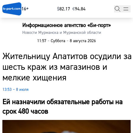
16+
$
⁠82.17
€
⁠94.84
Информационное агентство «Би-порт»
Главная
Новости Мурманска и Мурманской области
11:57
–
Суббота
–
8 августа 2026
Новости
Жительницу Апатитов осудили за
Наши гости
шесть краж из магазинов и
Фоторепортажи
мелкие хищения
Погода
13:53 – 8 июля
Курсы валют
Ей назначили обязательные работы на
срок 480 часов