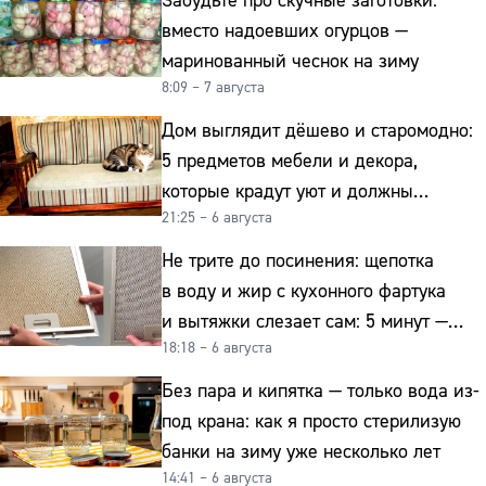
Забудьте про скучные заготовки:
вместо надоевших огурцов —
маринованный чеснок на зиму
8:09 – 7 августа
Дом выглядит дёшево и старомодно:
5 предметов мебели и декора,
которые крадут уют и должны
21:25 – 6 августа
отправиться на свалку прямо сейчас
Не трите до посинения: щепотка
в воду и жир с кухонного фартука
и вытяжки слезает сам: 5 минут —
18:18 – 6 августа
и сверкает как новая
Без пара и кипятка — только вода из-
под крана: как я просто стерилизую
банки на зиму уже несколько лет
14:41 – 6 августа