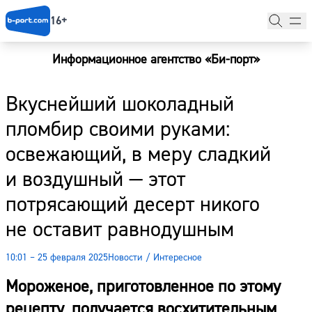
16+
Информационное агентство «Би-порт»
Главная
Вкуснейший шоколадный
Новости
пломбир своими руками:
Наши гости
освежающий, в меру сладкий
Фоторепортажи
и воздушный — этот
Погода
потрясающий десерт никого
не оставит равнодушным
Курсы валют
10:01 – 25 февраля 2025
Новости
/
Интересное
Мороженое, приготовленное по этому
рецепту, получается восхитительным