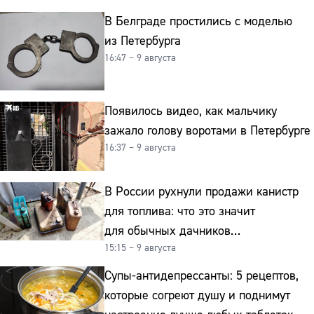
В Белграде простились с моделью
из Петербурга
16:47 – 9 августа
Появилось видео, как мальчику
зажало голову воротами в Петербурге
16:37 – 9 августа
В России рухнули продажи канистр
для топлива: что это значит
для обычных дачников
15:15 – 9 августа
и автомобилистов
Супы-антидепрессанты: 5 рецептов,
которые согреют душу и поднимут