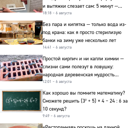
и вытяжки слезает сам: 5 минут —
18:18 – 6 августа
и сверкает как новая
Без пара и кипятка — только вода из-
под крана: как я просто стерилизую
банки на зиму уже несколько лет
14:41 – 6 августа
Простой кирпич и ни капли химии —
слизни сами полезут в ловушку:
народная деревенская мудрость
12:01 – 6 августа
реально работает
Как хорошо вы помните математику?
Сможете решить (3² + 5) × 4 − 24 : 6 за
10 секунд?
9:49 – 6 августа
«Ресторанная» роскошь на дачной