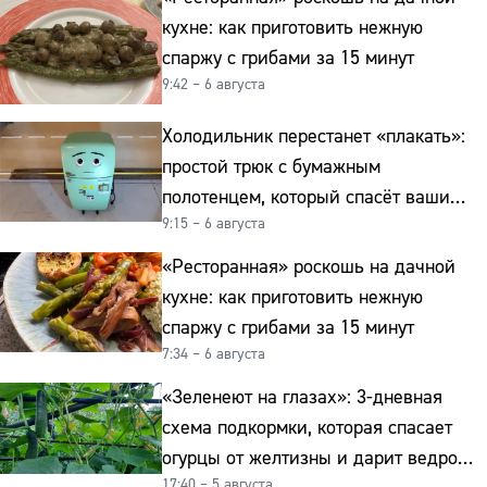
кухне: как приготовить нежную
спаржу с грибами за 15 минут
9:42 – 6 августа
Холодильник перестанет «плакать»:
простой трюк с бумажным
полотенцем, который спасёт ваши
9:15 – 6 августа
овощи от гнили
«Ресторанная» роскошь на дачной
кухне: как приготовить нежную
спаржу с грибами за 15 минут
7:34 – 6 августа
«Зеленеют на глазах»: 3-дневная
схема подкормки, которая спасает
огурцы от желтизны и дарит ведро
17:40 – 5 августа