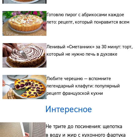
Готовлю пирог с абрикосами каждое
лето: рецепт, который понравится всем
Ленивый «Сметанник» за 30 минут: торт,
который не нужно печь в духовке
Любите черешню — вспомните
легендарный клафути: популярный
рецепт французской кухни
Интересное
Не трите до посинения: щепотка
в воду и жир с кухонного фартука