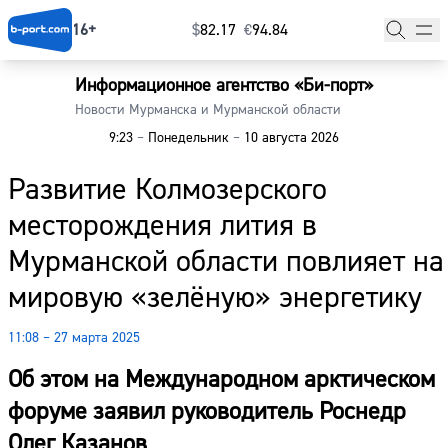
16+
$
⁠82.17
€
⁠94.84
Информационное агентство «Би-порт»
Главная
Новости Мурманска и Мурманской области
9:23
–
Понедельник
–
10 августа 2026
Новости
Развитие Колмозерского
Наши гости
месторождения лития в
Фоторепортажи
Мурманской области повлияет на
Погода
мировую «зелёную» энергетику
Курсы валют
11:08 – 27 марта 2025
Об этом на Международном арктическом
форуме заявил руководитель Роснедр
Олег Казанов