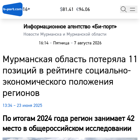
16+
$
⁠81.41
€
⁠94.06
Информационное агентство «Би-порт»
Главная
Новости Мурманска и Мурманской области
16:14
–
Пятница
–
7 августа 2026
Новости
Мурманская область потеряла 11
Наши гости
позиций в рейтинге социально-
Фоторепортажи
экономического положения
Погода
регионов
Курсы валют
13:34 – 23 июня 2025
По итогам 2024 года регион занимает 42
место в общероссийском исследовании