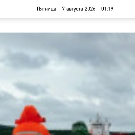
Пятница
–
7 августа 2026
–
01:19
Главная
Новости
Наши гости
Фоторепор
Погода
Курсы валю