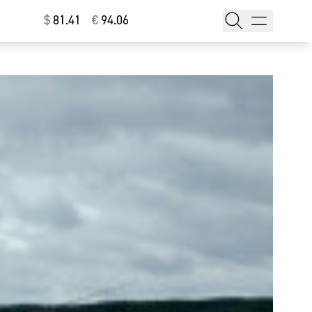
$
⁠81.41
€
⁠94.06
тажи
т