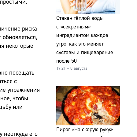
 простыми,
Стакан тёплой воды
с «секретным»
личение риска
ингредиентом каждое
 обновляться,
утро: как это меняет
ая некоторые
суставы и пищеварение
после 50
17:21 – 8 августа
евно посещать
ться с
гие упражнения
ное, чтобы
одьбу или
Пирог «На скорую руку»
у неоткуда его