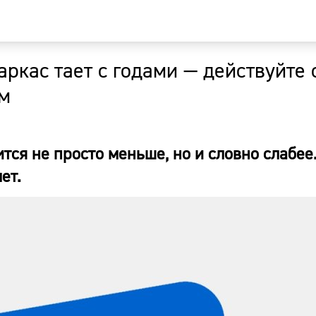
ркас тает с годами — действуйте 
Главная
ым
Новости
ся не просто меньше, но и словно слабее.
Наши гости
ет.
Фоторепор
Погода
Курсы валю