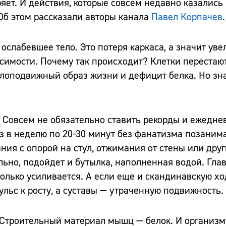
яет. И действия, которые совсем недавно казались
 Об этом рассказали авторы канала
Павел Корпачев
.
слабевшее тело. Это потеря каркаса, а значит уве
симости. Почему так происходит? Клетки перестают
лоподвижный образ жизни и дефицит белка. Но зн
я. Совсем не обязательно ставить рекорды и ежедн
з в неделю по 20-30 минут без фанатизма позанима
ния с опорой на стул, отжимания от стены или дру
льно, подойдет и бутылка, наполненная водой. Глав
только усиливается. А если еще и скандинавскую х
льс к росту, а суставы — утраченную подвижность.
 Строительный материал мышц — белок. И организм