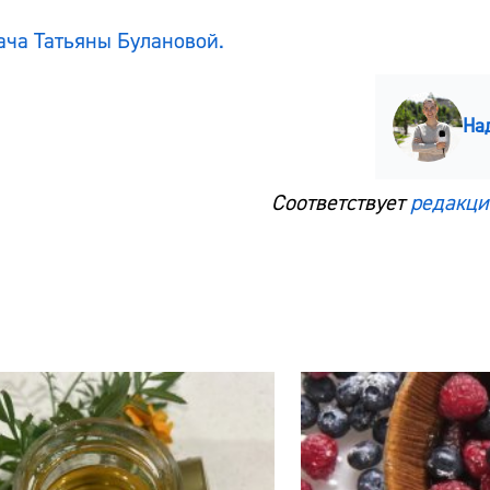
ача Татьяны Булановой.
На
Соответствует
редакци
Сайт:
Адрес:
Телефон: