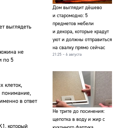
Дом выглядит дёшево
и старомодно: 5
предметов мебели
ет выглядеть
и декора, которые крадут
уют и должны отправиться
на свалку прямо сейчас
дюжина не
21:25 – 6 августа
 по 5
 клеток,
о понимание,
 именно в ответ
Не трите до посинения:
щепотка в воду и жир с
K1, который
кухонного фартука