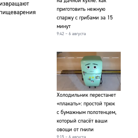
на дачной кухне: как
 извращают
приготовить нежную
я пищеварения
спаржу с грибами за 15
минут
9:42 – 6 августа
Холодильник перестанет
«плакать»: простой трюк
с бумажным полотенцем,
который спасёт ваши
овощи от гнили
9:15 – 6 августа