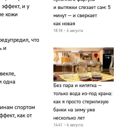
эффект, и у
и вытяжки слезает сам: 5
ие кожи
минут — и сверкает
как новая
18:18 – 6 августа
редупредил, что
ь и
векле,
и одна
Без пара и кипятка —
только вода из-под крана:
как я просто стерилизую
чинам спортом
банки на зиму уже
фект, как от
несколько лет
14:41 – 6 августа