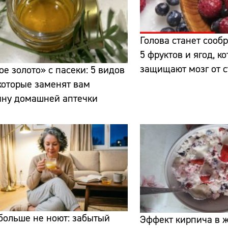
Голова станет сооб
5 фруктов и ягод, 
защищают мозг от 
е золото» с пасеки: 5 видов
которые заменят вам
ину домашней аптечки
больше не ноют: забытый
Эффект кирпича в ж