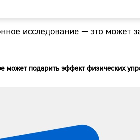
онное исследование — это может з
Главная
Новости
ое может подарить эффект физических уп
Наши гости
Фоторепор
Погода
Курсы валю