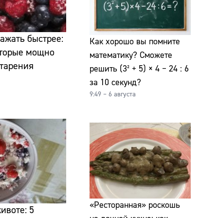
ражать быстрее:
Как хорошо вы помните
которые мощно
математику? Сможете
старения
решить (3² + 5) × 4 − 24 : 6
за 10 секунд?
9:49 – 6 августа
«Ресторанная» роскошь
ивоте: 5