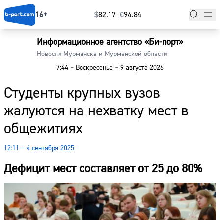
16+
$
⁠82.17
€
⁠94.84
Информационное агентство «Би-порт»
Главная
Новости Мурманска и Мурманской области
7:44
–
Воскресенье
–
9 августа 2026
Новости
Студенты крупных вузов
Наши гости
жалуются на нехватку мест в
Фоторепортажи
общежитиях
Погода
12:11 – 4 сентября 2025
Курсы валют
Дефицит мест составляет от 25 до 80%