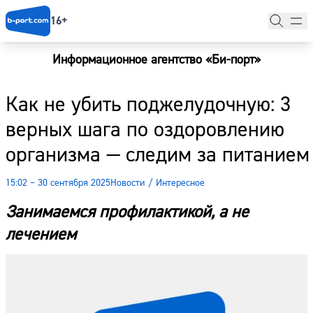
16+
Информационное агентство «Би-порт»
Главная
Как не убить поджелудочную: 3
Новости
верных шага по оздоровлению
Наши гости
организма — следим за питанием
Фоторепортажи
15:02 – 30 сентября 2025
Новости
/
Интересное
Погода
Занимаемся профилактикой, а не
Курсы валют
лечением