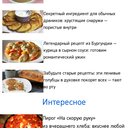
Секретный ингредиент для обычных
драников: хрустящие снаружи —
пористые внутри
Легендарный рецепт из Бургундии —
курица в сырном соусе: готовим
романтический ужин
Забудьте старые рецепты: эти ленивые
голубцы в духовке покорят всех — тают
во рту
Интересное
Пирог «На скорую руку»
из вчерашнего хлеба: вкуснее любой