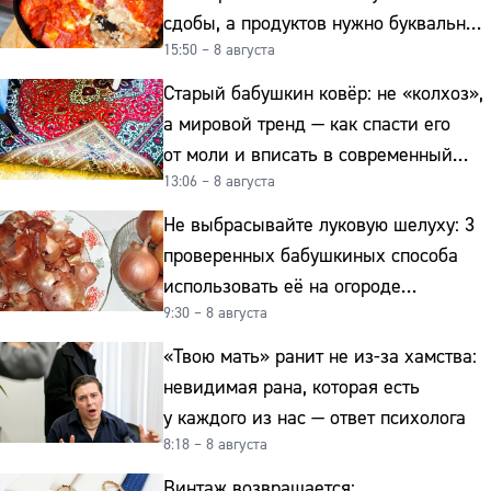
сдобы, а продуктов нужно буквально
15:50 – 8 августа
копейки
Старый бабушкин ковёр: не «колхоз»,
а мировой тренд — как спасти его
от моли и вписать в современный
13:06 – 8 августа
интерьер
Не выбрасывайте луковую шелуху: 3
проверенных бабушкиных способа
использовать её на огороде
9:30 – 8 августа
и для здоровья этой зимой
«Твою мать» ранит не из-за хамства:
невидимая рана, которая есть
у каждого из нас — ответ психолога
8:18 – 8 августа
Винтаж возвращается: