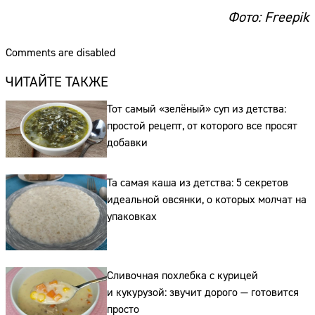
Фото: Freepik
Comments are disabled
ЧИТАЙТЕ ТАКЖЕ
Тот самый «зелёный» суп из детства:
простой рецепт, от которого все просят
добавки
Та самая каша из детства: 5 секретов
Сайт:
идеальной овсянки, о которых молчат на
упаковках
Адрес:
Телефон:
Сливочная похлебка с курицей
и кукурузой: звучит дорого — готовится
просто