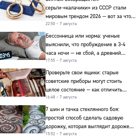
серьги-«калачики» из СССР стали
мировым трендом 2026 — вот за что
22:50 – 7 августа
их ценят ювелиры
Бессонница или норма: ученые
выяснили, что пробуждение в 3-4
часа ночи — не сбой, а древний
17:55 – 7 августа
биологический ритм
Проверьте свои ящики: старые
советские приборы могут стоить
целое состояние — как отличить
16:48 – 7 августа
подделку от мельхиора
7 шин и тачка стеклянного боя:
простой способ сделать садовую
дорожку, которая выглядит дороже
15:52 – 7 августа
гранита