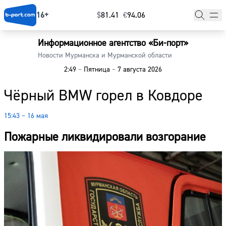
16+
$
⁠81.41
€
⁠94.06
Информационное агентство «Би-порт»
Главная
Новости Мурманска и Мурманской области
2:49
–
Пятница
–
7 августа 2026
Новости
Чёрный BMW горел в Ковдоре
Наши гости
15:43 – 16 мая
Фоторепортажи
Пожарные ликвидировали возгорание
Погода
Курсы валют