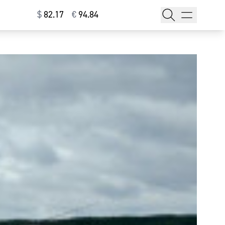
$
⁠82.17
€
⁠94.84
тажи
т