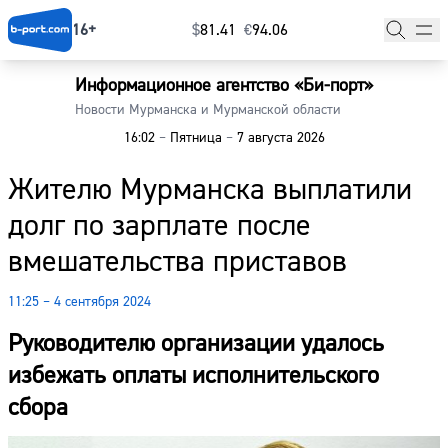
16+
$
⁠81.41
€
⁠94.06
Информационное агентство «Би-порт»
Главная
Новости Мурманска и Мурманской области
16:02
–
Пятница
–
7 августа 2026
Новости
Жителю Мурманска выплатили
Наши гости
долг по зарплате после
Фоторепортажи
вмешательства приставов
Погода
11:25 – 4 сентября 2024
Курсы валют
Руководителю организации удалось
избежать оплаты исполнительского
сбора