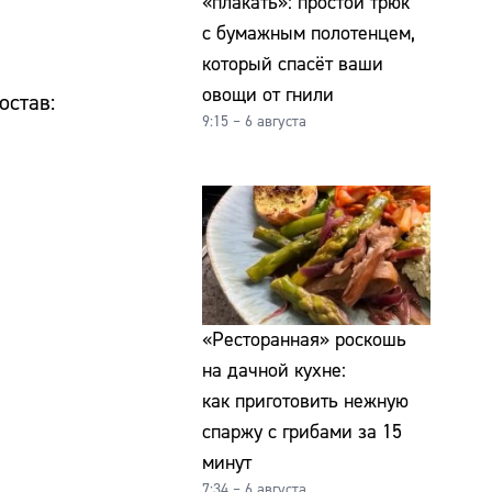
«плакать»: простой трюк
с бумажным полотенцем,
который спасёт ваши
овощи от гнили
остав:
9:15 – 6 августа
«Ресторанная» роскошь
на дачной кухне:
как приготовить нежную
спаржу с грибами за 15
минут
7:34 – 6 августа