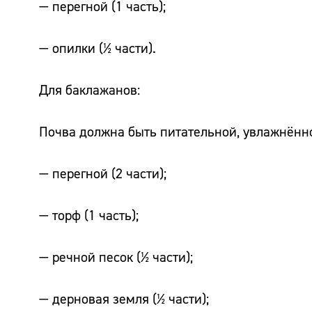
— перегной (1 часть);
— опилки (½ части).
Для баклажанов:
Почва должна быть питательной, увлажнённой
— перегной (2 части);
— торф (1 часть);
— речной песок (½ части);
— дерновая земля (½ части);