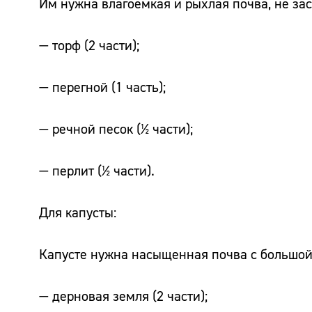
Им нужна влагоёмкая и рыхлая почва, не за
— торф (2 части);
— перегной (1 часть);
— речной песок (½ части);
— перлит (½ части).
Для капусты:
Капусте нужна насыщенная почва с большой 
— дерновая земля (2 части);