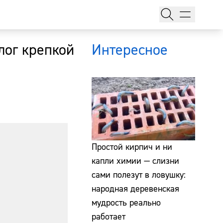
лог крепкой
Интересное
тажи
Простой кирпич и ни
капли химии — слизни
сами полезут в ловушку:
т
народная деревенская
мудрость реально
работает