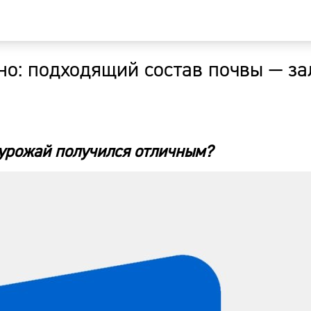
но: подходящий состав почвы — за
Главная
Новости
 урожай получился отличным?
Наши гости
Фоторепор
Погода
Курсы валю