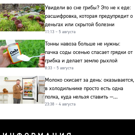
Увидели во сне грибы? Это не к еде:
расшифровка, которая предупредит о
деньгах или скрытой болезни
11:13 – 5 августа
Тонны навоза больше не нужны:
пачка соды осенью спасает грядки от
грибка и делает землю рыхлой
8:33 – 5 августа
Молоко скисает за день: оказывается,
в холодильнике просто есть одна
полка, куда нельзя ставить —
23:38 – 4 августа
превращает свежие продукты
в бактериальную бомбу