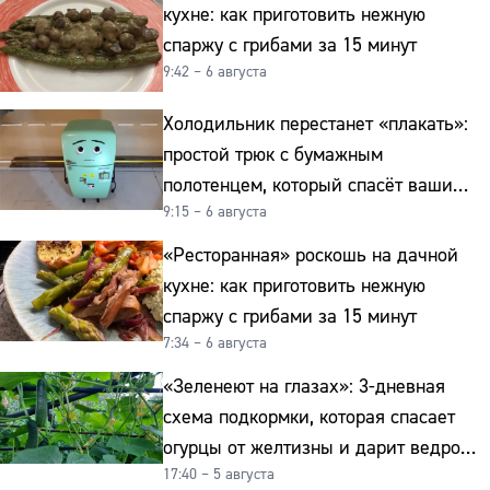
кухне: как приготовить нежную
спаржу с грибами за 15 минут
9:42 – 6 августа
Холодильник перестанет «плакать»:
простой трюк с бумажным
полотенцем, который спасёт ваши
9:15 – 6 августа
овощи от гнили
«Ресторанная» роскошь на дачной
кухне: как приготовить нежную
спаржу с грибами за 15 минут
7:34 – 6 августа
«Зеленеют на глазах»: 3-дневная
схема подкормки, которая спасает
огурцы от желтизны и дарит ведро
17:40 – 5 августа
урожая