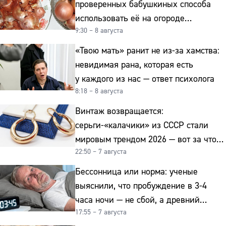
проверенных бабушкиных способа
использовать её на огороде
9:30 – 8 августа
и для здоровья этой зимой
«Твою мать» ранит не из-за хамства:
невидимая рана, которая есть
у каждого из нас — ответ психолога
8:18 – 8 августа
Винтаж возвращается:
серьги-«калачики» из СССР стали
мировым трендом 2026 — вот за что
22:50 – 7 августа
их ценят ювелиры
Бессонница или норма: ученые
выяснили, что пробуждение в 3-4
часа ночи — не сбой, а древний
17:55 – 7 августа
биологический ритм