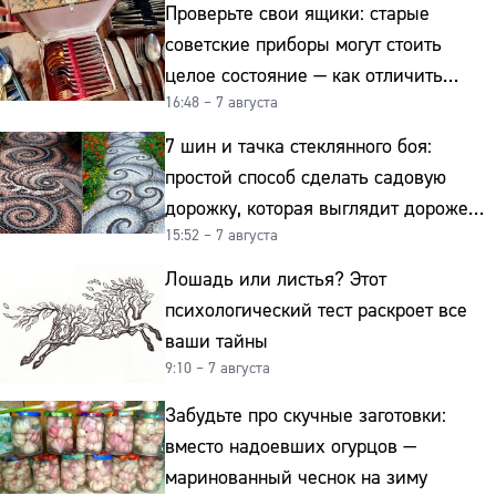
Проверьте свои ящики: старые
советские приборы могут стоить
целое состояние — как отличить
16:48 – 7 августа
подделку от мельхиора
7 шин и тачка стеклянного боя:
простой способ сделать садовую
дорожку, которая выглядит дороже
15:52 – 7 августа
гранита
Лошадь или листья? Этот
психологический тест раскроет все
ваши тайны
9:10 – 7 августа
Забудьте про скучные заготовки:
вместо надоевших огурцов —
маринованный чеснок на зиму