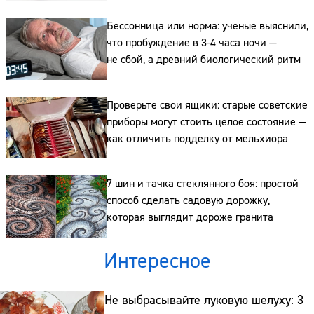
ценят ювелиры
Бессонница или норма: ученые выяснили,
что пробуждение в 3-4 часа ночи —
не сбой, а древний биологический ритм
Сайт:
Адрес:
Проверьте свои ящики: старые советские
приборы могут стоить целое состояние —
Телефон:
как отличить подделку от мельхиора
7 шин и тачка стеклянного боя: простой
способ сделать садовую дорожку,
которая выглядит дороже гранита
Интересное
Не выбрасывайте луковую шелуху: 3