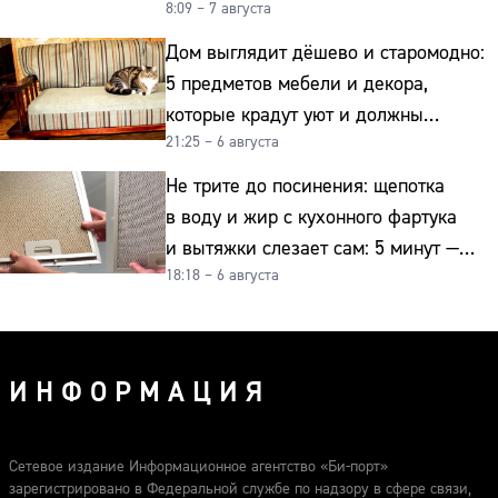
8:09 – 7 августа
Дом выглядит дёшево и старомодно:
5 предметов мебели и декора,
которые крадут уют и должны
21:25 – 6 августа
отправиться на свалку прямо сейчас
Не трите до посинения: щепотка
в воду и жир с кухонного фартука
и вытяжки слезает сам: 5 минут —
18:18 – 6 августа
и сверкает как новая
ИНФОРМАЦИЯ
Сетевое издание Информационное агентство «Би-порт»
зарегистрировано в Федеральной службе по надзору в сфере связи,