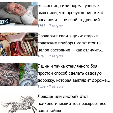
Бессонница или норма: ученые
выяснили, что пробуждение в 3-4
часа ночи — не сбой, а древний
17:55 – 7 августа
биологический ритм
Проверьте свои ящики: старые
советские приборы могут стоить
целое состояние — как отличить
16:48 – 7 августа
подделку от мельхиора
7 шин и тачка стеклянного боя:
простой способ сделать садовую
дорожку, которая выглядит дороже
15:52 – 7 августа
гранита
Лошадь или листья? Этот
психологический тест раскроет все
ваши тайны