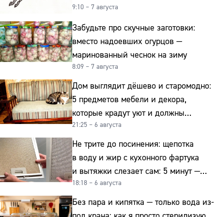
9:10 – 7 августа
Забудьте про скучные заготовки:
вместо надоевших огурцов —
маринованный чеснок на зиму
8:09 – 7 августа
Дом выглядит дёшево и старомодно:
5 предметов мебели и декора,
которые крадут уют и должны
21:25 – 6 августа
отправиться на свалку прямо сейчас
Не трите до посинения: щепотка
в воду и жир с кухонного фартука
и вытяжки слезает сам: 5 минут —
18:18 – 6 августа
и сверкает как новая
Без пара и кипятка — только вода из-
под крана: как я просто стерилизую