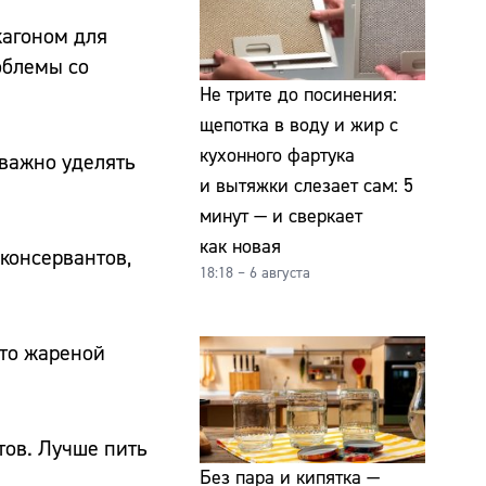
кагоном для
облемы со
Не трите до посинения:
щепотка в воду и жир с
кухонного фартука
 важно уделять
и вытяжки слезает сам: 5
минут — и сверкает
как новая
консервантов,
18:18 – 6 августа
сто жареной
тов. Лучше пить
Без пара и кипятка —