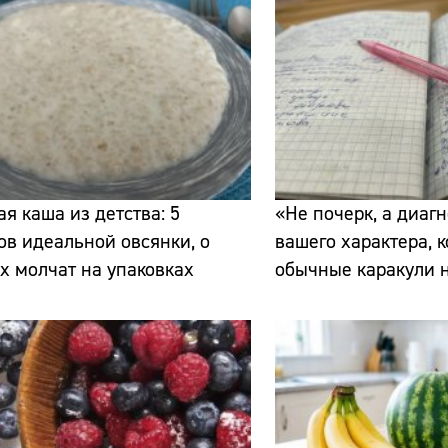
Сайт:
ая каша из детства: 5
«Не почерк, а диагн
ов идеальной овсянки, о
вашего характера, 
Адрес:
х молчат на упаковках
обычные каракули н
Телефон: