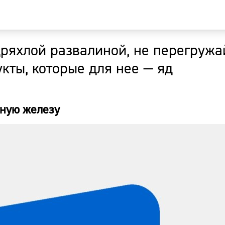
 дряхлой развалиной, не перегружа
Главная
кты, которые для нее — яд
Новости
ную железу
Наши гости
Фоторепор
Погода
Курсы валю