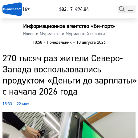
16+
$
⁠82.17
€
⁠94.84
Информационное агентство «Би-порт»
Главная
Новости Мурманска и Мурманской области
10:58
–
Понедельник
–
10 августа 2026
Новости
270 тысяч раз жители Северо-
Наши гости
Запада воспользовались
Фоторепортажи
продуктом «Деньги до зарплаты»
Погода
с начала 2026 года
Курсы валют
15:33 – 22 мая