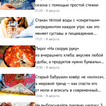
сезона с помощью простой стежки
21:29 – 8 августа
Стакан тёплой воды с «секретным»
ингредиентом каждое утро: как это
меняет суставы и пищеварение
17:21 – 8 августа
после 50
Пирог «На скорую руку»
из вчерашнего хлеба: вкуснее любой
сдобы, а продуктов нужно буквально
15:50 – 8 августа
копейки
Старый бабушкин ковёр: не «колхоз»,
а мировой тренд — как спасти его
от моли и вписать в современный
13:06 – 8 августа
интерьер
Не выбрасывайте луковую шелуху: 3