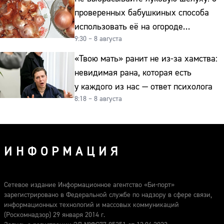
проверенных бабушкиных способа
использовать её на огороде
9:30 – 8 августа
и для здоровья этой зимой
«Твою мать» ранит не из-за хамства:
невидимая рана, которая есть
у каждого из нас — ответ психолога
8:18 – 8 августа
ИНФОРМАЦИЯ
Сетевое издание Информационное агентство «Би-порт»
зарегистрировано в Федеральной службе по надзору в сфере связи,
информационных технологий и массовых коммуникаций
(Роскомнадзор) 29 января 2014 г.