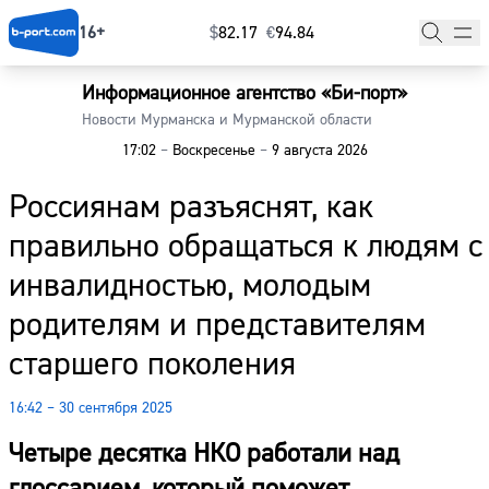
16+
$
⁠82.17
€
⁠94.84
Информационное агентство «Би-порт»
Главная
Новости Мурманска и Мурманской области
17:02
–
Воскресенье
–
9 августа 2026
Новости
Россиянам разъяснят, как
Наши гости
правильно обращаться к людям с
Фоторепортажи
инвалидностью, молодым
Погода
родителям и представителям
старшего поколения
Курсы валют
16:42 – 30 сентября 2025
Четыре десятка НКО работали над
глоссарием, который поможет