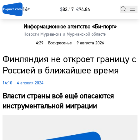
16+
$
⁠82.17
€
⁠94.84
Информационное агентство «Би-порт»
Главная
Новости Мурманска и Мурманской области
4:29
–
Воскресенье
–
9 августа 2026
Новости
Финляндия не откроет границу с
Наши гости
Россией в ближайшее время
Фоторепортажи
14:10 – 4 апреля 2024
Погода
Власти страны всё ещё опасаются
Курсы валют
инструментальной миграции