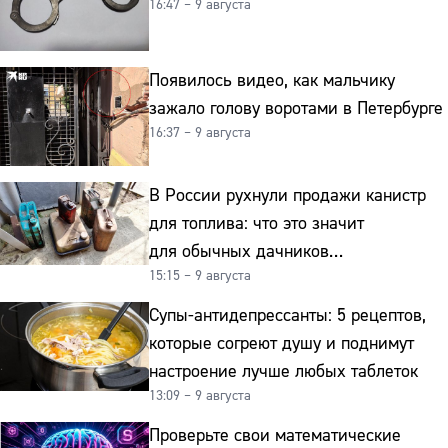
16:47 – 9 августа
Появилось видео, как мальчику
зажало голову воротами в Петербурге
16:37 – 9 августа
В России рухнули продажи канистр
для топлива: что это значит
для обычных дачников
15:15 – 9 августа
и автомобилистов
Супы-антидепрессанты: 5 рецептов,
которые согреют душу и поднимут
настроение лучше любых таблеток
13:09 – 9 августа
Проверьте свои математические