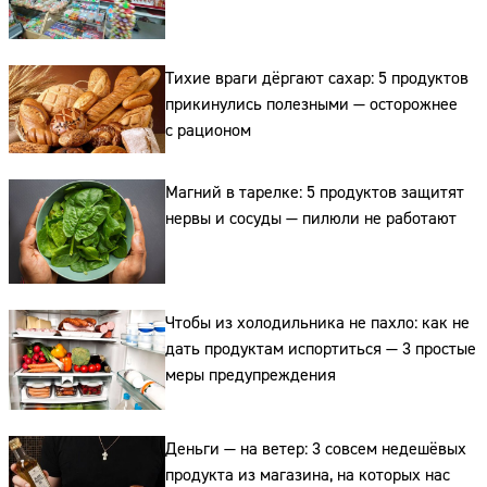
Адрес:
Телефон:
Тихие враги дёргают сахар: 5 продуктов
прикинулись полезными — осторожнее
с рационом
Магний в тарелке: 5 продуктов защитят
нервы и сосуды — пилюли не работают
Чтобы из холодильника не пахло: как не
дать продуктам испортиться — 3 простые
меры предупреждения
Деньги — на ветер: 3 совсем недешёвых
продукта из магазина, на которых нас