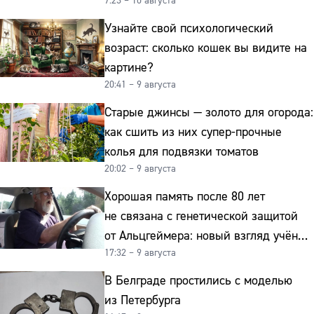
7:23 – 10 августа
Узнайте свой психологический
возраст: сколько кошек вы видите на
картине?
20:41 – 9 августа
Старые джинсы — золото для огорода:
как сшить из них супер-прочные
колья для подвязки томатов
20:02 – 9 августа
Хорошая память после 80 лет
не связана с генетической защитой
от Альцгеймера: новый взгляд учёных
17:32 – 9 августа
на старение мозга
В Белграде простились с моделью
из Петербурга