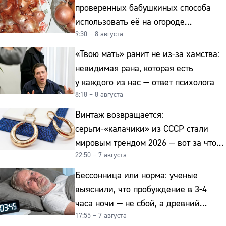
проверенных бабушкиных способа
использовать её на огороде
9:30 – 8 августа
и для здоровья этой зимой
«Твою мать» ранит не из-за хамства:
невидимая рана, которая есть
у каждого из нас — ответ психолога
8:18 – 8 августа
Винтаж возвращается:
серьги-«калачики» из СССР стали
мировым трендом 2026 — вот за что
22:50 – 7 августа
их ценят ювелиры
Бессонница или норма: ученые
выяснили, что пробуждение в 3-4
часа ночи — не сбой, а древний
17:55 – 7 августа
биологический ритм