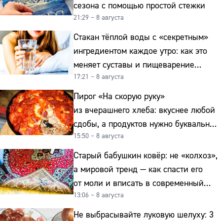
сезона с помощью простой стежки
21:29 – 8 августа
Стакан тёплой воды с «секретным»
ингредиентом каждое утро: как это
меняет суставы и пищеварение
17:21 – 8 августа
после 50
Пирог «На скорую руку»
из вчерашнего хлеба: вкуснее любой
сдобы, а продуктов нужно буквально
15:50 – 8 августа
копейки
Старый бабушкин ковёр: не «колхоз»,
а мировой тренд — как спасти его
от моли и вписать в современный
13:06 – 8 августа
интерьер
Не выбрасывайте луковую шелуху: 3