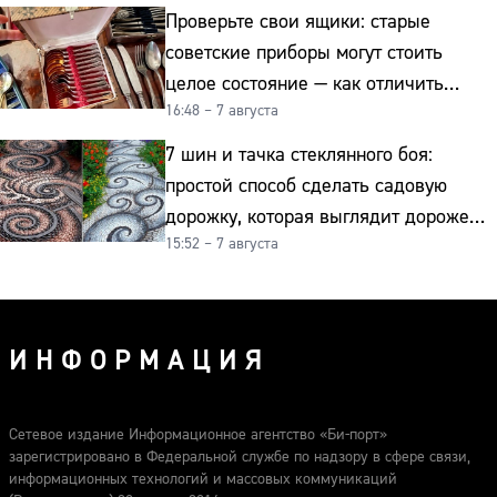
Проверьте свои ящики: старые
советские приборы могут стоить
целое состояние — как отличить
16:48 – 7 августа
подделку от мельхиора
7 шин и тачка стеклянного боя:
простой способ сделать садовую
дорожку, которая выглядит дороже
15:52 – 7 августа
гранита
ИНФОРМАЦИЯ
Сетевое издание Информационное агентство «Би-порт»
зарегистрировано в Федеральной службе по надзору в сфере связи,
информационных технологий и массовых коммуникаций