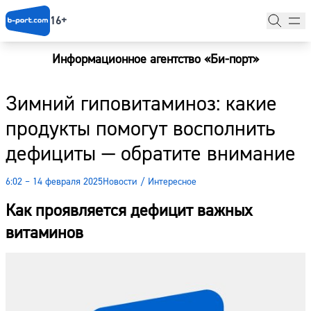
16+
Информационное агентство «Би-порт»
Главная
Зимний гиповитаминоз: какие
Новости
продукты помогут восполнить
Наши гости
дефициты — обратите внимание
Фоторепортажи
6:02 – 14 февраля 2025
Новости
/
Интересное
Погода
Как проявляется дефицит важных
Курсы валют
витаминов