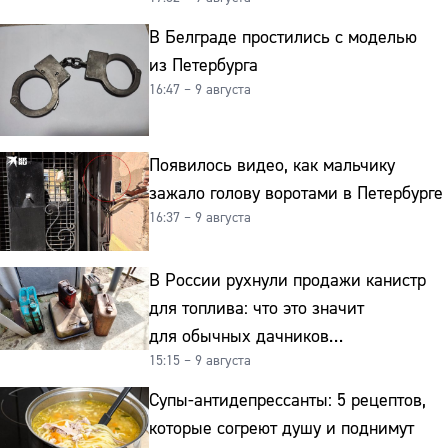
на старение мозга
В Белграде простились с моделью
из Петербурга
16:47 – 9 августа
Появилось видео, как мальчику
зажало голову воротами в Петербурге
16:37 – 9 августа
В России рухнули продажи канистр
для топлива: что это значит
для обычных дачников
15:15 – 9 августа
и автомобилистов
Супы-антидепрессанты: 5 рецептов,
которые согреют душу и поднимут