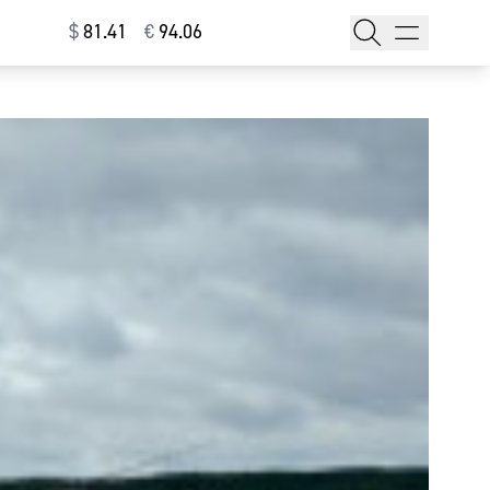
$
⁠81.41
€
⁠94.06
тажи
т