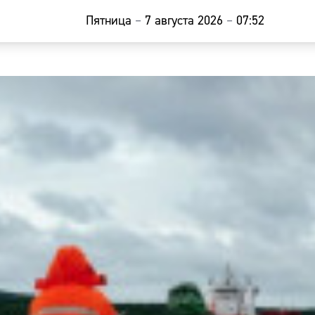
Пятница
–
7 августа 2026
–
07:52
Главная
Новости
Наши гости
Фоторепор
Погода
Курсы валю