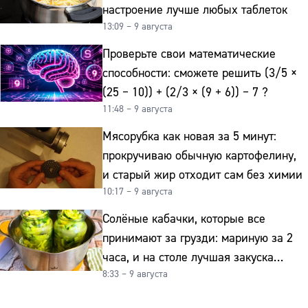
настроение лучше любых таблеток
13:09 – 9 августа
Проверьте свои математические
способности: сможете решить (3/5 ×
(25 − 10)) + (2/3 × (9 + 6)) − 7 ?
11:48 – 9 августа
Мясорубка как новая за 5 минут:
прокручиваю обычную картофелину,
и старый жир отходит сам без химии
10:17 – 9 августа
Солёные кабачки, которые все
принимают за грузди: мариную за 2
часа, и на столе лучшая закуска
8:33 – 9 августа
к картошке