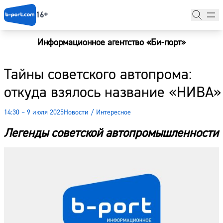
16+
Информационное агентство «Би-порт»
Главная
Тайны советского автопрома:
Новости
откуда взялось название «НИВА»
Наши гости
14:30 – 9 июля 2025
Новости
/
Интересное
Фоторепортажи
Легенды советской автопромышленности
Погода
Курсы валют