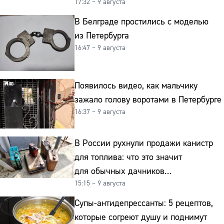
17:32 – 9 августа
на старение мозга
В Белграде простились с моделью
из Петербурга
16:47 – 9 августа
Появилось видео, как мальчику
зажало голову воротами в Петербурге
16:37 – 9 августа
В России рухнули продажи канистр
для топлива: что это значит
для обычных дачников
15:15 – 9 августа
и автомобилистов
Супы-антидепрессанты: 5 рецептов,
которые согреют душу и поднимут