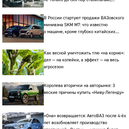
но и растёт
В России стартуют продажи ВАЗовского
минивэна SKM M7: что известно
о машине, кроме глубоко китайских
корней
Как весной уничтожить тлю «на корню»:
дел — на копейки, а эффект — на весь
агросезон
Королева вторички на авторынке: 3
веские причины купить «Ниву-Легенду»
«Она» возвращается: АвтоВАЗ после 4-ёх
лет возобновляет производство