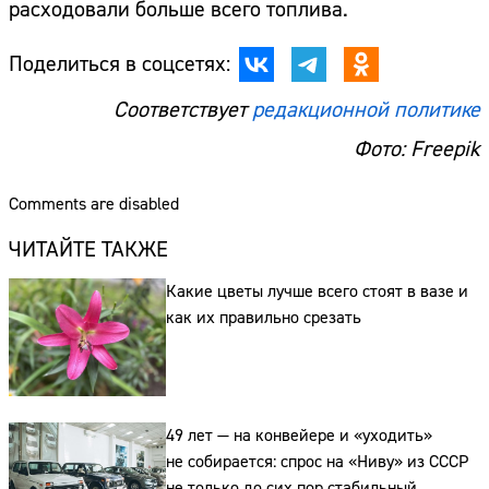
расходовали больше всего топлива.
Поделиться в соцсетях:
Соответствует
редакционной политике
Фото: Freepik
Сайт:
Comments are disabled
Адрес:
ЧИТАЙТЕ ТАКЖЕ
Телефон:
Какие цветы лучше всего стоят в вазе и
как их правильно срезать
49 лет — на конвейере и «уходить»
не собирается: спрос на «Ниву» из СССР
не только до сих пор стабильный,