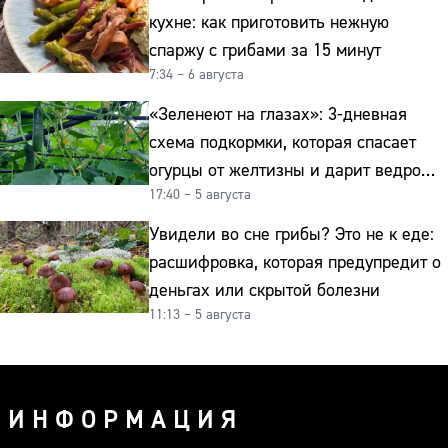
кухне: как приготовить нежную
спаржу с грибами за 15 минут
7:34 – 6 августа
«Зеленеют на глазах»: 3-дневная
схема подкормки, которая спасает
огурцы от желтизны и дарит ведро
17:40 – 5 августа
урожая
Увидели во сне грибы? Это не к еде:
расшифровка, которая предупредит о
деньгах или скрытой болезни
11:13 – 5 августа
ИНФОРМАЦИЯ