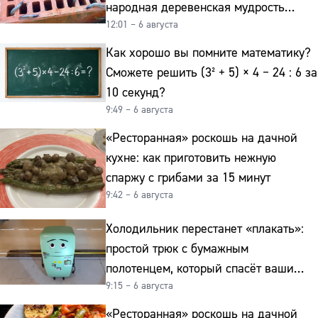
народная деревенская мудрость
12:01 – 6 августа
реально работает
Как хорошо вы помните математику?
Сможете решить (3² + 5) × 4 − 24 : 6 за
10 секунд?
9:49 – 6 августа
«Ресторанная» роскошь на дачной
кухне: как приготовить нежную
спаржу с грибами за 15 минут
9:42 – 6 августа
Холодильник перестанет «плакать»:
простой трюк с бумажным
полотенцем, который спасёт ваши
9:15 – 6 августа
овощи от гнили
«Ресторанная» роскошь на дачной