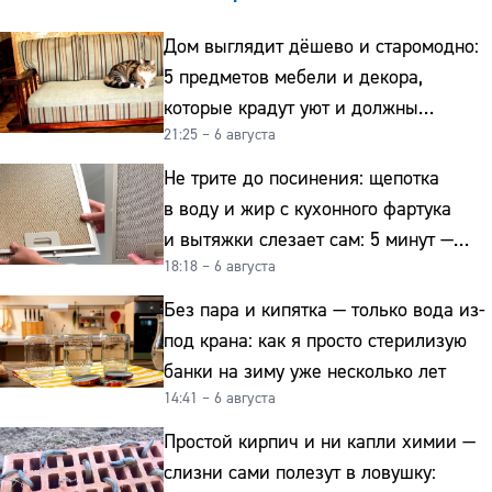
Дом выглядит дёшево и старомодно:
5 предметов мебели и декора,
которые крадут уют и должны
21:25 – 6 августа
отправиться на свалку прямо сейчас
Не трите до посинения: щепотка
в воду и жир с кухонного фартука
и вытяжки слезает сам: 5 минут —
18:18 – 6 августа
и сверкает как новая
Без пара и кипятка — только вода из-
под крана: как я просто стерилизую
банки на зиму уже несколько лет
14:41 – 6 августа
Простой кирпич и ни капли химии —
слизни сами полезут в ловушку: