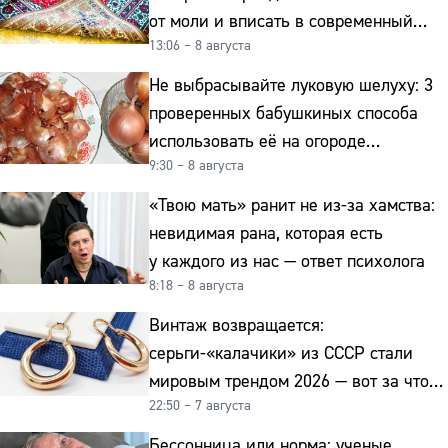
от моли и вписать в современный
13:06 – 8 августа
интерьер
Не выбрасывайте луковую шелуху: 3
проверенных бабушкиных способа
использовать её на огороде
9:30 – 8 августа
и для здоровья этой зимой
«Твою мать» ранит не из-за хамства:
невидимая рана, которая есть
у каждого из нас — ответ психолога
8:18 – 8 августа
Винтаж возвращается:
серьги-«калачики» из СССР стали
мировым трендом 2026 — вот за что
22:50 – 7 августа
их ценят ювелиры
Бессонница или норма: ученые