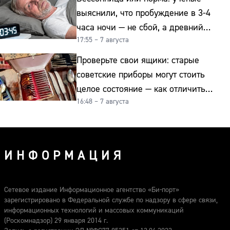
выяснили, что пробуждение в 3-4
часа ночи — не сбой, а древний
17:55 – 7 августа
биологический ритм
Проверьте свои ящики: старые
советские приборы могут стоить
целое состояние — как отличить
16:48 – 7 августа
подделку от мельхиора
ИНФОРМАЦИЯ
Сетевое издание Информационное агентство «Би-порт»
зарегистрировано в Федеральной службе по надзору в сфере связи,
информационных технологий и массовых коммуникаций
(Роскомнадзор) 29 января 2014 г.