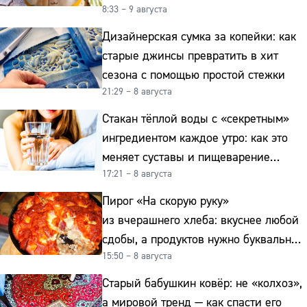
8:33 – 9 августа
к картошке
Дизайнерская сумка за копейки: как
старые джинсы превратить в хит
сезона с помощью простой стежки
21:29 – 8 августа
Стакан тёплой воды с «секретным»
ингредиентом каждое утро: как это
меняет суставы и пищеварение
17:21 – 8 августа
после 50
Пирог «На скорую руку»
из вчерашнего хлеба: вкуснее любой
сдобы, а продуктов нужно буквально
15:50 – 8 августа
копейки
Старый бабушкин ковёр: не «колхоз»,
а мировой тренд — как спасти его