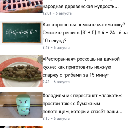
народная деревенская мудрость
12:01 – 6 августа
реально работает
Как хорошо вы помните математику?
Сможете решить (3² + 5) × 4 − 24 : 6 за
10 секунд?
9:49 – 6 августа
«Ресторанная» роскошь на дачной
кухне: как приготовить нежную
спаржу с грибами за 15 минут
9:42 – 6 августа
Холодильник перестанет «плакать»:
простой трюк с бумажным
полотенцем, который спасёт ваши
9:15 – 6 августа
овощи от гнили