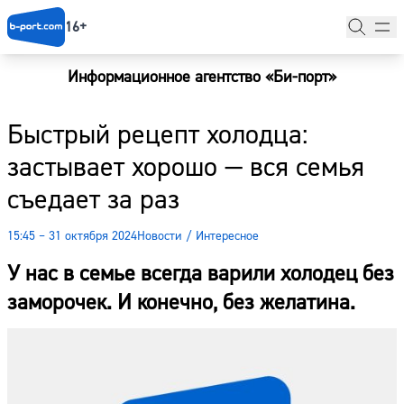
16+
Информационное агентство «Би-порт»
Главная
Быстрый рецепт холодца:
Новости
застывает хорошо — вся семья
Наши гости
съедает за раз
Фоторепортажи
15:45 – 31 октября 2024
Новости
/
Интересное
Погода
У нас в семье всегда варили холодец без
Курсы валют
заморочек. И конечно, без желатина.