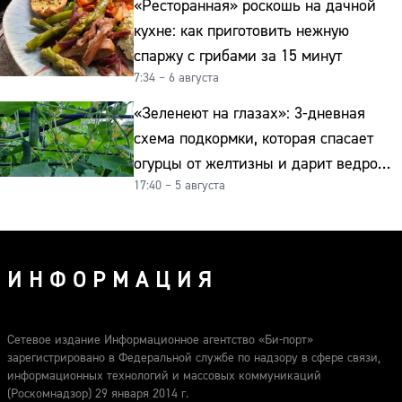
«Ресторанная» роскошь на дачной
кухне: как приготовить нежную
спаржу с грибами за 15 минут
7:34 – 6 августа
«Зеленеют на глазах»: 3-дневная
схема подкормки, которая спасает
огурцы от желтизны и дарит ведро
17:40 – 5 августа
урожая
ИНФОРМАЦИЯ
Сетевое издание Информационное агентство «Би-порт»
зарегистрировано в Федеральной службе по надзору в сфере связи,
информационных технологий и массовых коммуникаций
(Роскомнадзор) 29 января 2014 г.