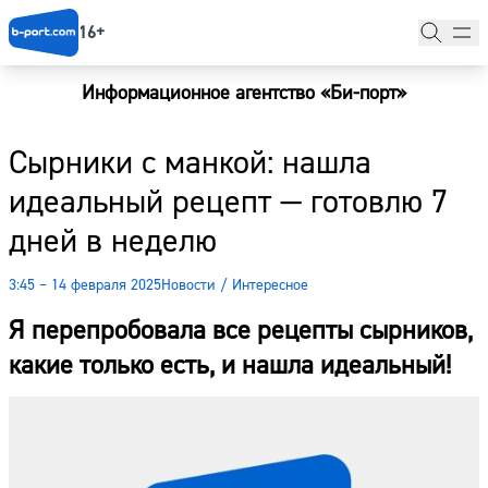
16+
Информационное агентство «Би-порт»
Главная
Сырники с манкой: нашла
Новости
идеальный рецепт — готовлю 7
Наши гости
дней в неделю
Фоторепортажи
3:45 – 14 февраля 2025
Новости
/
Интересное
Погода
Я перепробовала все рецепты сырников,
Курсы валют
какие только есть, и нашла идеальный!