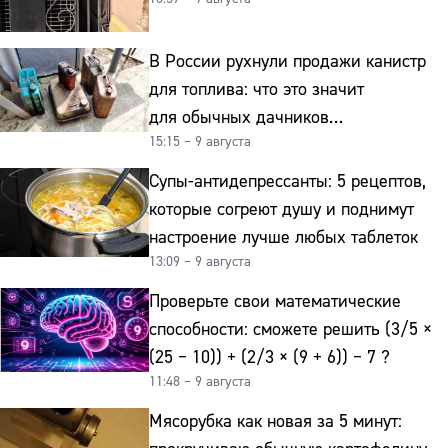
В России рухнули продажи канистр
для топлива: что это значит
для обычных дачников
15:15 – 9 августа
и автомобилистов
Супы-антидепрессанты: 5 рецептов,
которые согреют душу и поднимут
настроение лучше любых таблеток
13:09 – 9 августа
Проверьте свои математические
способности: сможете решить (3/5 ×
(25 − 10)) + (2/3 × (9 + 6)) − 7 ?
11:48 – 9 августа
Мясорубка как новая за 5 минут: