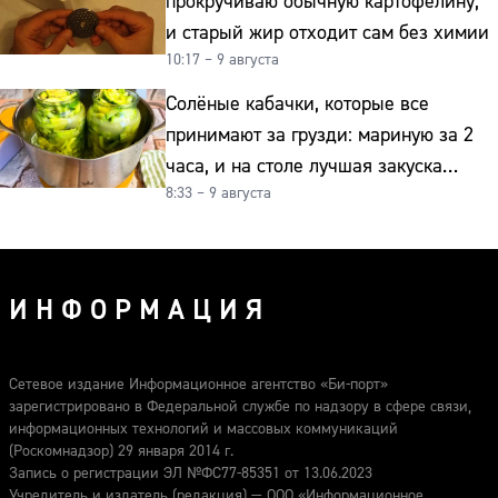
прокручиваю обычную картофелину,
и старый жир отходит сам без химии
10:17 – 9 августа
Солёные кабачки, которые все
принимают за грузди: мариную за 2
часа, и на столе лучшая закуска
8:33 – 9 августа
к картошке
ИНФОРМАЦИЯ
Сетевое издание Информационное агентство «Би-порт»
зарегистрировано в Федеральной службе по надзору в сфере связи,
информационных технологий и массовых коммуникаций
(Роскомнадзор) 29 января 2014 г.
Запись о регистрации ЭЛ №ФС77-85351 от 13.06.2023
Учредитель и издатель (редакция) — ООО «Информационное