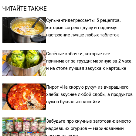
ЧИТАЙТЕ ТАКЖЕ
Супы-антидепрессанты: 5 рецептов,
которые согреют душу и поднимут
настроение лучше любых таблеток
Солёные кабачки, которые все
принимают за грузди: мариную за 2 часа,
и на столе лучшая закуска к картошке
Сайт:
Пирог «На скорую руку» из вчерашнего
Адрес:
хлеба: вкуснее любой сдобы, а продуктов
Телефон:
нужно буквально копейки
Забудьте про скучные заготовки: вместо
надоевших огурцов — маринованный
чеснок на зиму