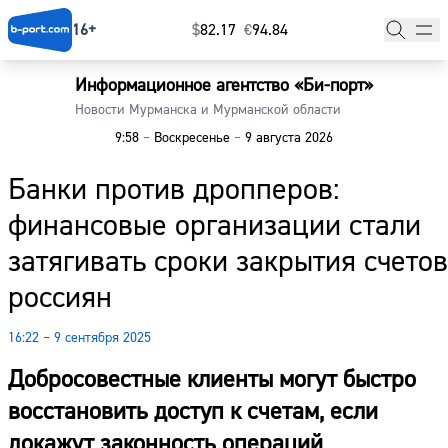
16+
$
⁠82.17
€
⁠94.84
Информационное агентство «Би-порт»
Главная
Новости Мурманска и Мурманской области
9:58
–
Воскресенье
–
9 августа 2026
Новости
Банки против дропперов:
Наши гости
финансовые организации стали
Фоторепортажи
затягивать сроки закрытия счетов
Погода
россиян
Курсы валют
16:22 – 9 сентября 2025
Добросовестные клиенты могут быстро
восстановить доступ к счетам, если
докажут законность операций