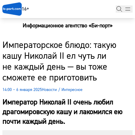
16+
Информационное агентство «Би-порт»
Главная
Императорское блюдо: такую
Новости
кашу Николай II ел чуть ли
Наши гости
не каждый день — вы тоже
Фоторепортажи
сможете ее приготовить
Погода
14:00 – 6 января 2025
Новости
/
Интересное
Курсы валют
Император Николай II очень любил
драгомировскую кашу и лакомился ею
почти каждый день.