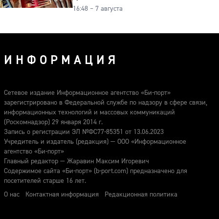
16:48 – 7 августа
подделку от мельхиора
ИНФОРМАЦИЯ
Сетевое издание Информационное агентство «Би-порт»
зарегистрировано в Федеральной службе по надзору в сфере связи,
информационных технологий и массовых коммуникаций
(Роскомнадзор) 29 января 2014 г.
Запись о регистрации ЭЛ №ФС77-85351 от 13.06.2023
Учредитель и издатель (редакция) — ООО «Информационное
агентство «Би-порт»
Главный редактор — Жаравин Максим Игоревич
Содержимое сайта «Би-порт» (b-port.com) предназначено для
посетителей старше 16 лет.
О нас
Контактная информация
Редакционная политика