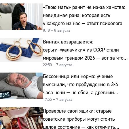
«Твою мать» ранит не из-за хамства:
невидимая рана, которая есть
у каждого из нас — ответ психолога
8:18 – 8 августа
Винтаж возвращается:
серьги-«калачики» из СССР стали
мировым трендом 2026 — вот за что
22:50 – 7 августа
их ценят ювелиры
Бессонница или норма: ученые
выяснили, что пробуждение в 3-4
часа ночи — не сбой, а древний
17:55 – 7 августа
биологический ритм
Проверьте свои ящики: старые
советские приборы могут стоить
целое состояние — как отличить