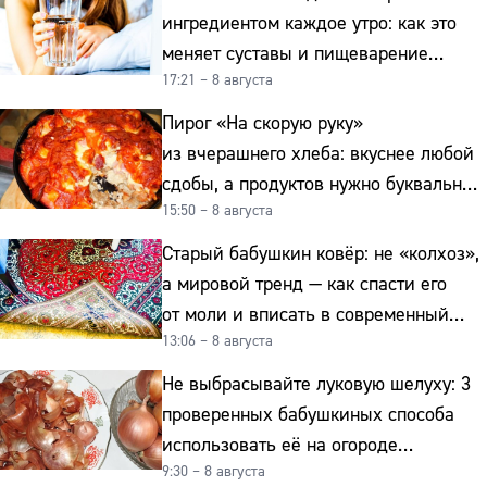
ингредиентом каждое утро: как это
меняет суставы и пищеварение
17:21 – 8 августа
после 50
Пирог «На скорую руку»
из вчерашнего хлеба: вкуснее любой
сдобы, а продуктов нужно буквально
15:50 – 8 августа
копейки
Старый бабушкин ковёр: не «колхоз»,
а мировой тренд — как спасти его
от моли и вписать в современный
13:06 – 8 августа
интерьер
Не выбрасывайте луковую шелуху: 3
проверенных бабушкиных способа
использовать её на огороде
9:30 – 8 августа
и для здоровья этой зимой