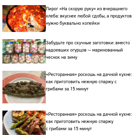
Пирог «На скорую руку» из вчерашнего
Телефон:
хлеба: вкуснее любой сдобы, а продуктов
нужно буквально копейки
Забудьте про скучные заготовки: вместо
надоевших огурцов — маринованный
чеснок на зиму
«Ресторанная» роскошь на дачной кухне:
как приготовить нежную спаржу с
грибами за 15 минут
«Ресторанная» роскошь на дачной кухне:
как приготовить нежную спаржу
с грибами за 15 минут