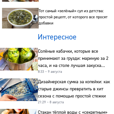
Тот самый «зелёный» суп из детства:
простой рецепт, от которого все просят
добавки
Интересное
Солёные кабачки, которые все
принимают за грузди: мариную за 2
часа, и на столе лучшая закуска
8:33 – 9 августа
к картошке
Дизайнерская сумка за копейки: как
старые джинсы превратить в хит
сезона с помощью простой стежки
21:29 – 8 августа
Стакан тёплой воды с «секретным»