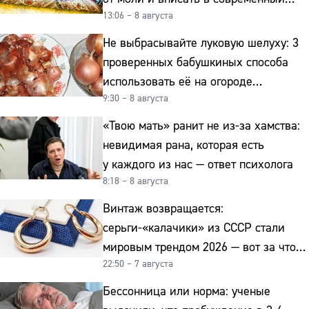
13:06 – 8 августа
интерьер
Не выбрасывайте луковую шелуху: 3
проверенных бабушкиных способа
использовать её на огороде
9:30 – 8 августа
и для здоровья этой зимой
«Твою мать» ранит не из-за хамства:
невидимая рана, которая есть
у каждого из нас — ответ психолога
8:18 – 8 августа
Винтаж возвращается:
серьги-«калачики» из СССР стали
мировым трендом 2026 — вот за что
22:50 – 7 августа
их ценят ювелиры
Бессонница или норма: ученые