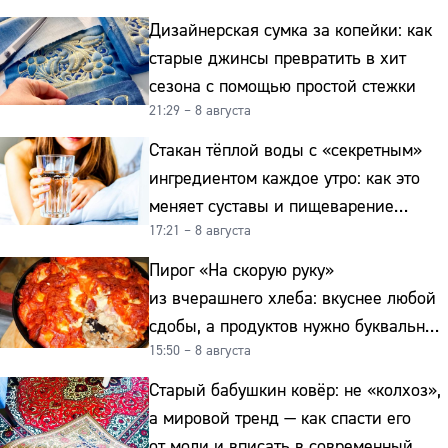
Дизайнерская сумка за копейки: как
старые джинсы превратить в хит
сезона с помощью простой стежки
21:29 – 8 августа
Стакан тёплой воды с «секретным»
ингредиентом каждое утро: как это
меняет суставы и пищеварение
17:21 – 8 августа
после 50
Пирог «На скорую руку»
из вчерашнего хлеба: вкуснее любой
сдобы, а продуктов нужно буквально
15:50 – 8 августа
копейки
Старый бабушкин ковёр: не «колхоз»,
а мировой тренд — как спасти его
от моли и вписать в современный