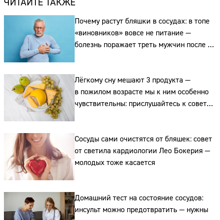
ЧИТАЙТЕ ТАКЖЕ
Почему растут бляшки в сосудах: в топе
«виновников» вовсе не питание —
болезнь поражает треть мужчин после 45
лет
Лёгкому сну мешают 3 продукта —
в пожилом возрасте мы к ним особенно
чувствительны: прислушайтесь к советам
кардиологов
Сайт:
Сосуды сами очистятся от бляшек: совет
Адрес:
от светила кардиологии Лео Бокерия —
молодых тоже касается
Телефон:
Домашний тест на состояние сосудов:
инсульт можно предотвратить — нужны