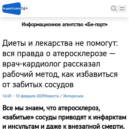
16+
Информационное агентство «Би-порт»
Главная
Диеты и лекарства не помогут:
Новости
вся правда о атеросклерозе —
Наши гости
врач-кардиолог рассказал
Фоторепортажи
рабочий метод, как избавиться
Погода
от забитых сосудов
Курсы валют
16:45 – 10 февраля 2025
Новости
/
Интересное
Все мы знаем, что атеросклероз,
«забитые» сосуды приводят к инфарктам
и инсультам и даже к внезапной смерти.