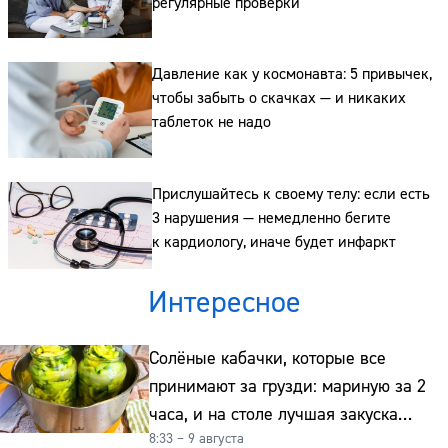
регулярные проверки
Давление как у космонавта: 5 привычек,
чтобы забыть о скачках — и никаких
таблеток не надо
Прислушайтесь к своему телу: если есть
3 нарушения — немедленно бегите
к кардиологу, иначе будет инфаркт
Интересное
Солёные кабачки, которые все
принимают за грузди: мариную за 2
часа, и на столе лучшая закуска
8:33 – 9 августа
к картошке