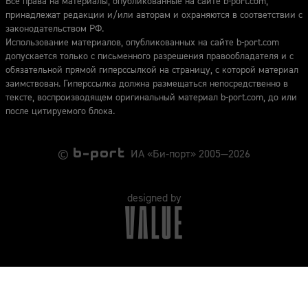
Все права на материалы, опубликованные на сайте b-port.com,
принадлежат редакции и/или авторам и охраняются в соответствии с
законодательством РФ.
Использование материалов, опубликованных на сайте b-port.com
допускается только с письменного разрешения правообладателя и с
обязательной прямой гиперссылкой на страницу, с которой материал
заимствован. Гиперссылка должна размещаться непосредственно в
тексте, воспроизводящем оригинальный материал b-port.com, до или
после цитируемого блока.
©
ИА «Би-порт» 2005—2026
designed by