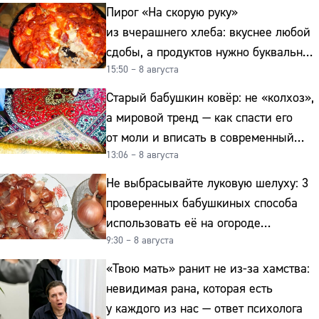
Пирог «На скорую руку»
из вчерашнего хлеба: вкуснее любой
сдобы, а продуктов нужно буквально
15:50 – 8 августа
копейки
Старый бабушкин ковёр: не «колхоз»,
а мировой тренд — как спасти его
от моли и вписать в современный
13:06 – 8 августа
интерьер
Не выбрасывайте луковую шелуху: 3
проверенных бабушкиных способа
использовать её на огороде
9:30 – 8 августа
и для здоровья этой зимой
«Твою мать» ранит не из-за хамства:
невидимая рана, которая есть
у каждого из нас — ответ психолога