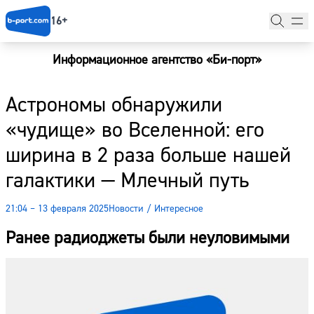
16+
Информационное агентство «Би-порт»
Главная
Астрономы обнаружили
Новости
«чудище» во Вселенной: его
Наши гости
ширина в 2 раза больше нашей
Фоторепортажи
галактики — Млечный путь
Погода
21:04 – 13 февраля 2025
Новости
/
Интересное
Курсы валют
Ранее радиоджеты были неуловимыми