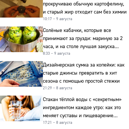
прокручиваю обычную картофелину,
и старый жир отходит сам без химии
10:17 – 9 августа
Солёные кабачки, которые все
принимают за грузди: мариную за 2
часа, и на столе лучшая закуска
8:33 – 9 августа
к картошке
Дизайнерская сумка за копейки: как
старые джинсы превратить в хит
сезона с помощью простой стежки
21:29 – 8 августа
Стакан тёплой воды с «секретным»
ингредиентом каждое утро: как это
меняет суставы и пищеварение
17:21 – 8 августа
после 50