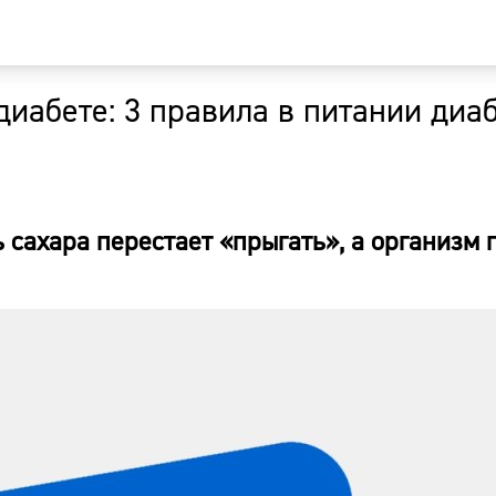
 диабете: 3 правила в питании диа
Главная
Новости
 сахара перестает «прыгать», а организм 
Наши гости
Фоторепор
Погода
Курсы валю