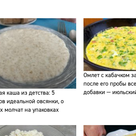
Сайт:
Адрес:
Омлет с кабачком за
после его пробы вс
Телефон:
добавки — июльски
ая каша из детства: 5
ов идеальной овсянки, о
х молчат на упаковках