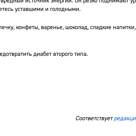
о вредный источник энергии. Он резко поднимают у
таетесь уставшими и голодными.
печку, конфеты, варенье, шоколад, сладкие напитки,
редотвратить диабет второго типа.
Соответствует
редакци